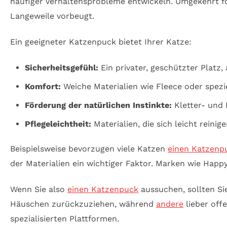
häufiger Verhaltensprobleme entwickeln. Umgekehrt fö
Langeweile vorbeugt.
Ein geeigneter Katzenpuck bietet Ihrer Katze:
Sicherheitsgefühl:
Ein privater, geschützter Platz,
Komfort:
Weiche Materialien wie Fleece oder spezi
Förderung der natürlichen Instinkte:
Kletter- und
Pflegeleichtheit:
Materialien, die sich leicht reinig
Beispielsweise bevorzugen viele Katzen
einen Katzenp
der Materialien ein wichtiger Faktor. Marken wie Happ
Wenn Sie also
einen Katzenpuck
aussuchen, sollten Sie
Häuschen zurückzuziehen, während
andere
lieber off
spezialisierten Plattformen.