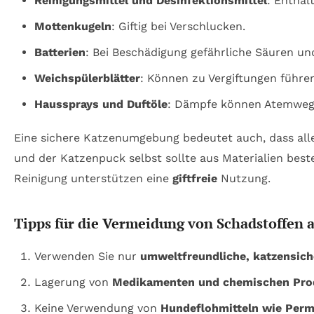
Reinigungsmittel und Desinfektionsmittel
: Enthal
Mottenkugeln
: Giftig bei Verschlucken.
Batterien
: Bei Beschädigung gefährliche Säuren und
Weichspülerblätter
: Können zu Vergiftungen führen
Haussprays und Duftöle
: Dämpfe können Atemwege 
Eine sichere Katzenumgebung bedeutet auch, dass al
und der Katzenpuck selbst sollte aus Materialien best
Reinigung unterstützen eine
giftfreie
Nutzung.
Tipps für die Vermeidung von Schadstoffen
Verwenden Sie nur
umweltfreundliche, katzensich
Lagerung von
Medikamenten und chemischen Pro
Keine Verwendung von
Hundeflohmitteln wie Perm