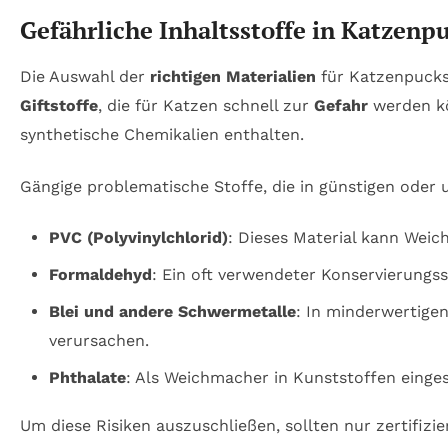
Gefährliche Inhaltsstoffe in Katzenp
Die Auswahl der
richtigen Materialien
für Katzenpucks 
Giftstoffe
, die für Katzen schnell zur
Gefahr
werden kö
synthetische Chemikalien enthalten.
Gängige problematische Stoffe, die in günstigen ode
PVC (Polyvinylchlorid)
: Dieses Material kann Weic
Formaldehyd
: Ein oft verwendeter Konservierungs
Blei und andere Schwermetalle
: In minderwertige
verursachen.
Phthalate
: Als Weichmacher in Kunststoffen einges
Um diese Risiken auszuschließen, sollten nur zertifizi