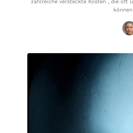
zahlreiche versteckte Kosten , die oft
können