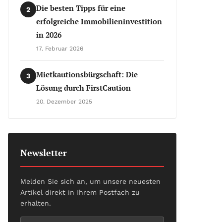
Die besten Tipps für eine
2
erfolgreiche Immobilieninvestition
in 2026
17. Februar 2026
Mietkautionsbürgschaft: Die
3
Lösung durch FirstCaution
20. Dezember 2025
Newsletter
Melden Sie sich an, um unsere neuesten
Artikel direkt in Ihrem Postfach zu
erhalten.